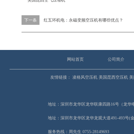
美国昆西空气压缩机
下一条
红五环机电：永磁变频空压机有哪些优点？
网站首页
公司简介
友情链接：
凌格风空压机
美国昆西空压机
美
地址：深圳市龙华区龙华联康四路16号（龙华
地址：深圳市龙华区龙华龙观大道491-493号(
服务热线：周先生 0755-28149693