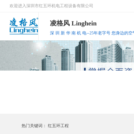
欢迎进入深圳市红五环机电工程设备有限公司
凌格风 Linghein
深 圳 新 华 南 机 电--25年老字号 您身边
热门关键词：
红五环工程