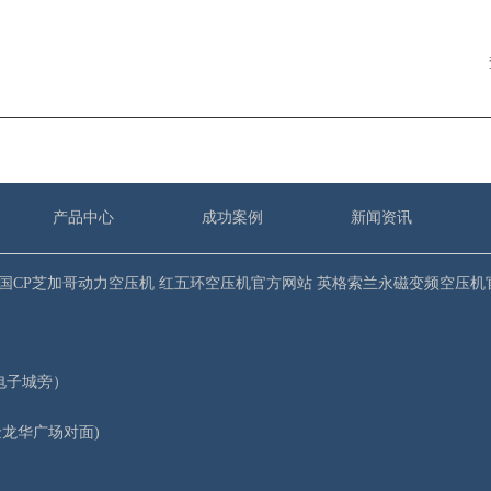
产品中心
成功案例
新闻资讯
国CP芝加哥动力空压机
红五环空压机官方网站
英格索兰永磁变频空压机
电子城旁）
金龙华广场对面)